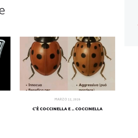
e
MARZO 12, 2026
C’È COCCINELLA E … COCCINELLA