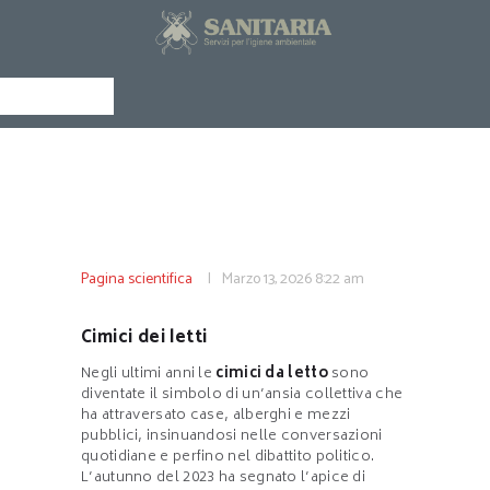
CHI SIAMO
SERVIZI
NEWS
Menu
CURIOSITÀ
Cimici dei letti
PAGINA
SCIENTIFICA
DOCUMENTAZIONE
EXLEGE
Pagina scientifica
Marzo 13, 2026
8:22 am
CONTATTI
Cimici dei letti
Negli ultimi anni le
cimici da letto
sono
diventate il simbolo di un’ansia collettiva che
ha attraversato case, alberghi e mezzi
pubblici, insinuandosi nelle conversazioni
quotidiane e perfino nel dibattito politico.
L’autunno del 2023 ha segnato l’apice di