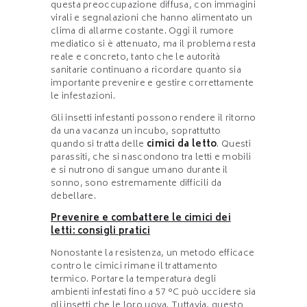
questa preoccupazione diffusa, con immagini
virali e segnalazioni che hanno alimentato un
clima di allarme costante. Oggi il rumore
mediatico si è attenuato, ma il problema resta
reale e concreto, tanto che le autorità
sanitarie continuano a ricordare quanto sia
importante prevenire e gestire correttamente
le infestazioni.
Gli insetti infestanti possono rendere il ritorno
da una vacanza un incubo, soprattutto
quando si tratta delle
cimici da letto
. Questi
parassiti, che si nascondono tra letti e mobili
e si nutrono di sangue umano durante il
sonno, sono estremamente difficili da
debellare.
Prevenire e combattere le cimici dei
letti: consigli pratici
Nonostante la resistenza, un metodo efficace
contro le cimici rimane il trattamento
termico. Portare la temperatura degli
ambienti infestati fino a 57 °C può uccidere sia
gli insetti che le loro uova. Tuttavia, questo