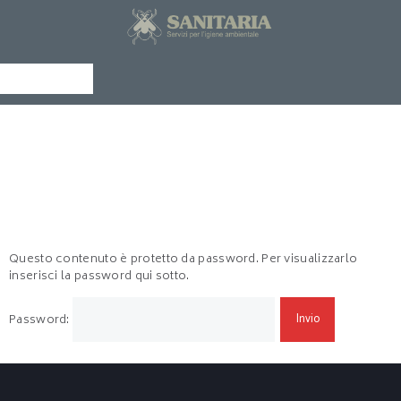
CHI SIAMO
SERVIZI
NEWS
Menu
CURIOSITÀ
Protetto:
PAGINA
SCIENTIFICA
Documentazione exlege
DOCUMENTAZIONE
EXLEGE
CONTATTI
Questo contenuto è protetto da password. Per visualizzarlo
inserisci la password qui sotto.
Password: