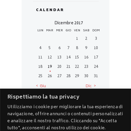
CALENDAR
Dicembre 2017
LUN
MAR
MER
GIO
VEN
SAB
DOM
1
2
3
4
5
6
7
8
9
10
11
12
13
14
15
16
17
18
19
20
21
22
23
24
25
26
27
28
29
30
31
« Giu
Dic »
Rispettiamo la tua privacy
Utilizziamo i cookie per migliorare la tua esperienza di
navigazione, offrire annunci o contenuti personalizzati
e analizzare il nostro traffico. Cliccando su "Accetta
Sanitaria © 2026 All vittorio Rights
Reserved. Realized by
La Virgola Advertising
tutto", acconsenti al nostro utilizzo dei cookie.